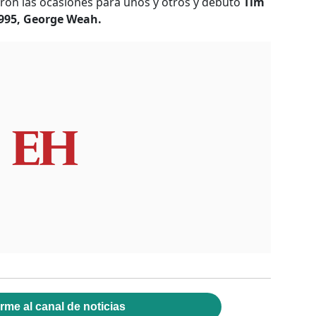
eron las ocasiones para unos y otros y debutó
Tim
995, George Weah.
rme al canal de noticias