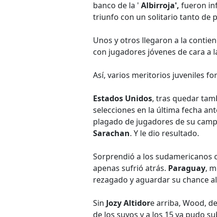
banco de la '
Albirroja',
fueron inf
triunfo con un solitario tanto de 
Unos y otros llegaron a la contie
con jugadores jóvenes de cara a l
Así, varios meritorios juveniles f
Estados Unidos
, tras quedar tam
selecciones en la última fecha an
plagado de jugadores de su campeo
Sarachan
. Y le dio resultado.
Sorprendió a los sudamericanos c
apenas sufrió atrás.
Paraguay
, m
rezagado y aguardar su chance al
Sin
Jozy Altidor
e arriba, Wood, d
de los suyos y a los 15 ya pudo s