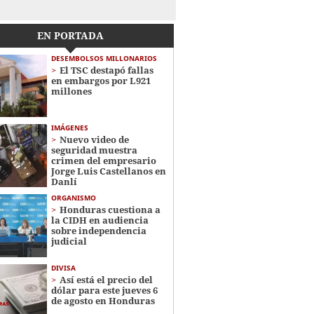
EN PORTADA
DESEMBOLSOS MILLONARIOS
El TSC destapó fallas
en embargos por L921
millones
IMÁGENES
Nuevo video de
seguridad muestra
crimen del empresario
Jorge Luis Castellanos en
Danlí
ORGANISMO
Honduras cuestiona a
la CIDH en audiencia
sobre independencia
judicial
DIVISA
Así está el precio del
dólar para este jueves 6
de agosto en Honduras