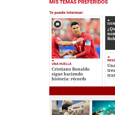
MIS TEMAS PREFERIDOS
Te puede interesar:
SIGN
¿Qu
nom
Rob
nue
NEG
UNA HUELLA
Una
Cristiano Ronaldo
tre
sigue haciendo
tra
historia: récords
def
logrados y los que aún
persigue en el Mundial
2026