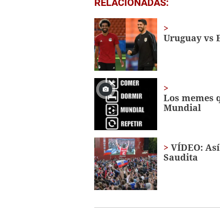
RELACIONADAS:
seconds
of
1
minute,
Uruguay vs E
56
seconds
Volume
0%
Los memes qu
Mundial
VÍDEO: Así
Saudita