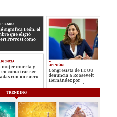
IFICADO
é significa León, el
bre que eligió
ert Prevost como
vo papa?
LIGENCIA
OPINIÓN
 mujer muerta y
Congresista de EE UU
s en coma tras ser
denuncia a Roosevelt
tadas con un suero
Hernández por
ectuoso en Perú
“acciones cobardes”
contra el CNE
TRENDING