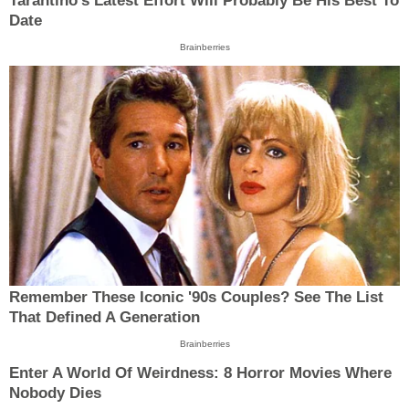
Tarantino’s Latest Effort Will Probably Be His Best To
Date
Brainberries
Remember These Iconic '90s Couples? See The List
That Defined A Generation
Brainberries
Enter A World Of Weirdness: 8 Horror Movies Where
Nobody Dies