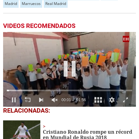
Madrid
Marruecos
Real Madrid
VIDEOS RECOMENDADOS
0
RELACIONADAS:
seconds
of
1
minute,
Cristiano Ronaldo rompe un récord
56
en Mundial de Rusia 2018
seconds