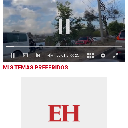
0
MIS TEMAS PREFERIDOS
seconds
of
25
seconds