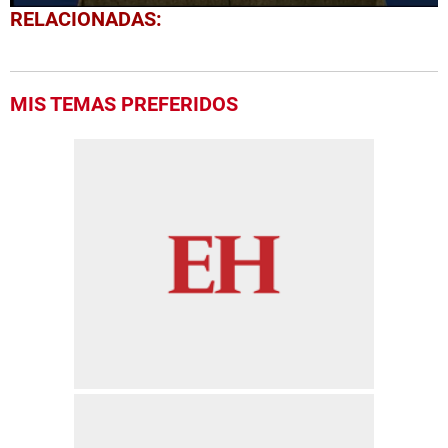
0
RELACIONADAS:
seconds
of
1
minute,
27
MIS TEMAS PREFERIDOS
seconds