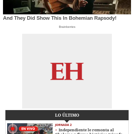
And They Did Show This In Bohemian Rapsody!
Brainberries
LO ÚLTIMO
JORNADA 2
Independiente le remonta al