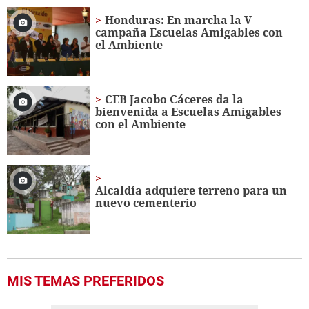
of
1
Honduras: En marcha la V
minute,
campaña Escuelas Amigables con
18
el Ambiente
seconds
CEB Jacobo Cáceres da la
bienvenida a Escuelas Amigables
con el Ambiente
Alcaldía adquiere terreno para un
nuevo cementerio
MIS TEMAS PREFERIDOS