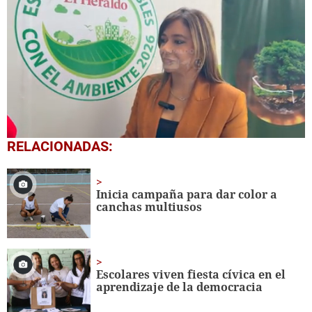
0
RELACIONADAS:
seconds
of
5
minutes,
Inicia campaña para dar color a
4
canchas multiusos
seconds
Escolares viven fiesta cívica en el
aprendizaje de la democracia