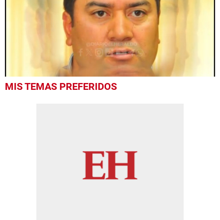
0
MIS TEMAS PREFERIDOS
of
2
minutes,
5
seconds