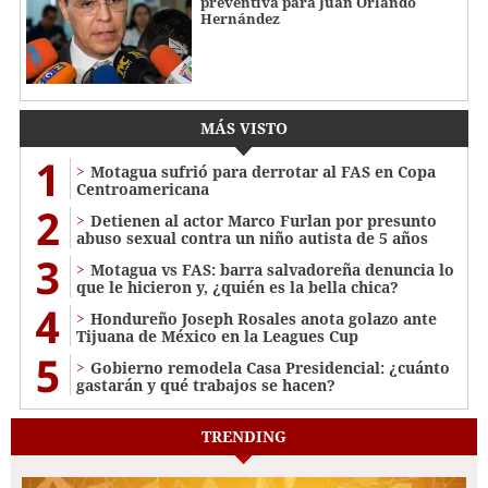
preventiva para Juan Orlando
Hernández
MÁS VISTO
1
Motagua sufrió para derrotar al FAS en Copa
Centroamericana
2
Detienen al actor Marco Furlan por presunto
abuso sexual contra un niño autista de 5 años
3
Motagua vs FAS: barra salvadoreña denuncia lo
que le hicieron y, ¿quién es la bella chica?
4
Hondureño Joseph Rosales anota golazo ante
Tijuana de México en la Leagues Cup
5
Gobierno remodela Casa Presidencial: ¿cuánto
gastarán y qué trabajos se hacen?
TRENDING