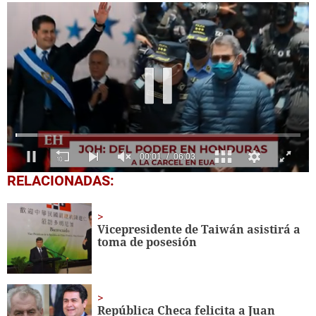
0
RELACIONADAS:
seconds
of
6
minutes,
Vicepresidente de Taiwán asistirá a
3
toma de posesión
seconds
República Checa felicita a Juan