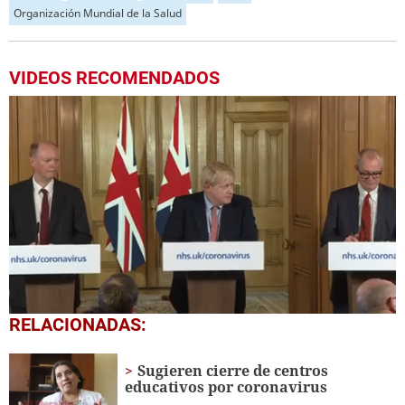
Organización Mundial de la Salud
VIDEOS RECOMENDADOS
0
RELACIONADAS:
seconds
of
1
Sugieren cierre de centros
minute,
educativos por coronavirus
5