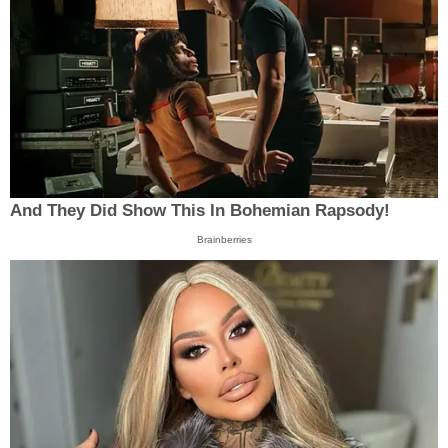
And They Did Show This In Bohemian Rapsody!
Brainberries