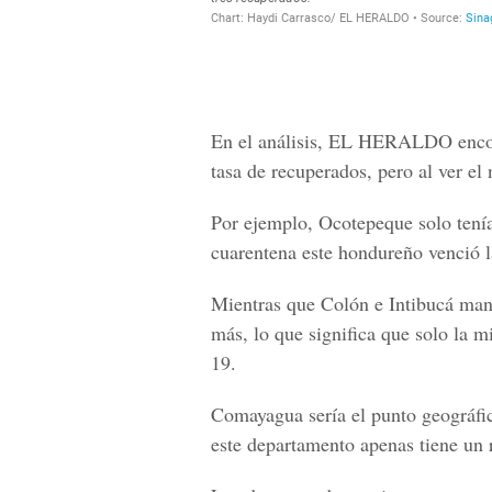
En el análisis,
EL HERALDO
enco
tasa de recuperados
, pero al ver e
Por ejemplo,
Ocotepeque
solo tení
cuarentena este hondureño venció l
Mientras que
Colón e Intibucá
mant
más, lo que significa que solo la m
19.
Comayagua
sería el punto geográfi
este departamento apenas tiene un 