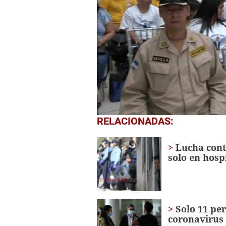
0
RELACIONADAS:
seconds
of
1
Lucha cont
minute,
solo en hosp
33
seconds
Volume
0%
Solo 11 pe
coronavirus