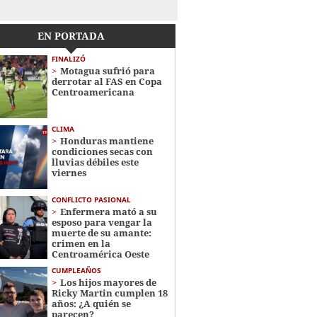
EN PORTADA
FINALIZÓ
Motagua sufrió para
derrotar al FAS en Copa
Centroamericana
CLIMA
Honduras mantiene
condiciones secas con
lluvias débiles este
viernes
CONFLICTO PASIONAL
Enfermera mató a su
esposo para vengar la
muerte de su amante:
crimen en la
Centroamérica Oeste
CUMPLEAÑOS
Los hijos mayores de
Ricky Martin cumplen 18
años: ¿A quién se
parecen?