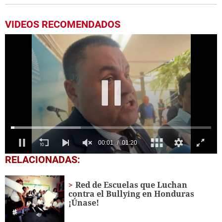
VIDEOS RECOMENDADOS
0
RELACIONADAS:
seconds
of
1
Red de Escuelas que Luchan
minute,
contra el Bullying en Honduras
20
¡Únase!
seconds