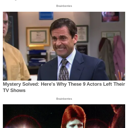
Brainberries
Mystery Solved: Here's Why These 9 Actors Left Their
TV Shows
Brainberries