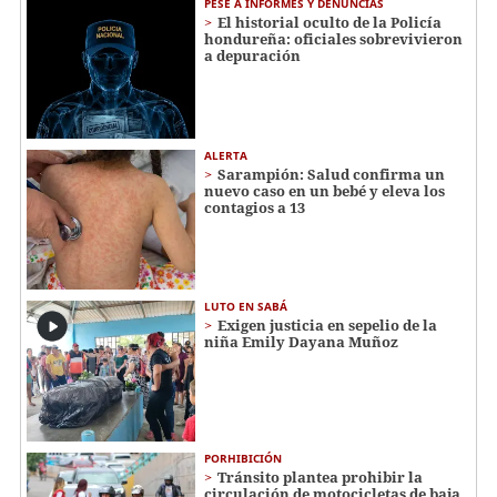
PESE A INFORMES Y DENUNCIAS
El historial oculto de la Policía
hondureña: oficiales sobrevivieron
a depuración
ALERTA
Sarampión: Salud confirma un
nuevo caso en un bebé y eleva los
contagios a 13
LUTO EN SABÁ
Exigen justicia en sepelio de la
niña Emily Dayana Muñoz
PORHIBICIÓN
Tránsito plantea prohibir la
circulación de motocicletas de baja