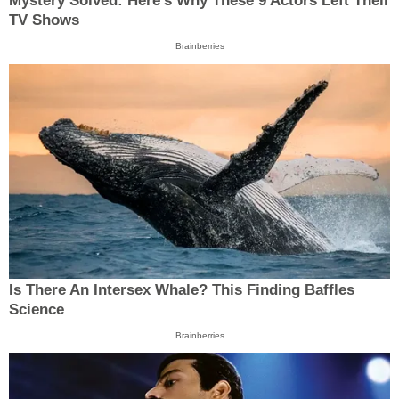
Mystery Solved: Here's Why These 9 Actors Left Their
TV Shows
Brainberries
Is There An Intersex Whale? This Finding Baffles
Science
Brainberries