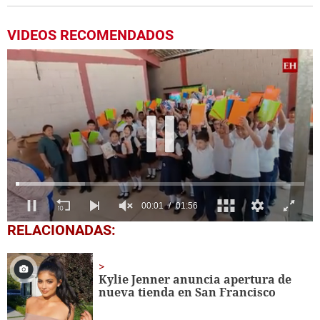
VIDEOS RECOMENDADOS
0
RELACIONADAS:
seconds
of
1
minute,
Kylie Jenner anuncia apertura de
56
nueva tienda en San Francisco
seconds