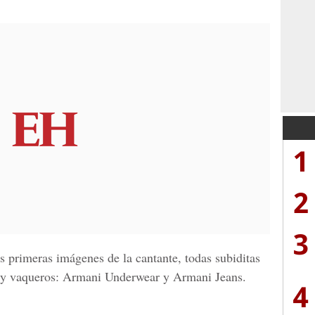
1
2
3
as primeras imágenes de la cantante, todas subiditas
ía y vaqueros: Armani Underwear y Armani Jeans.
4