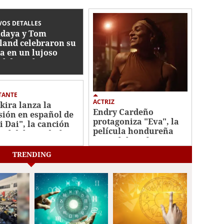
OS DETALLES
daya y Tom
land celebraron su
a en un lujoso
el de Inglaterra
TANTE
ACTRIZ
kira lanza la
Endry Cardeño
sión en español de
protagoniza "Eva", la
i Dai", la canción
película hondureña
cial del Mundial
que celebra el amor y
6
la inclusión
TRENDING