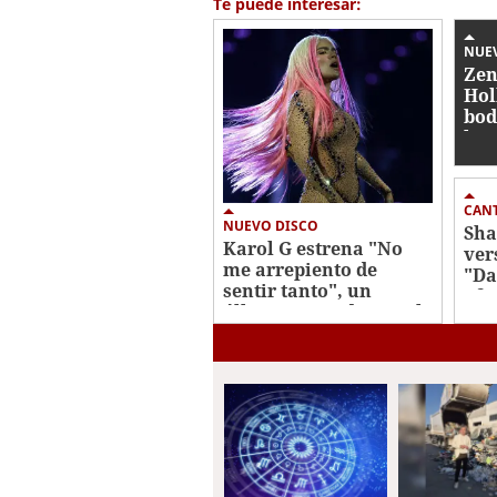
Te puede interesar:
seconds
Volume
0%
NUEV
Zen
Hol
bod
hot
CAN
NUEVO DISCO
Sha
Karol G estrena "No
ver
me arrepiento de
"Da
sentir tanto", un
ofi
álbum marcado por el
202
desamor