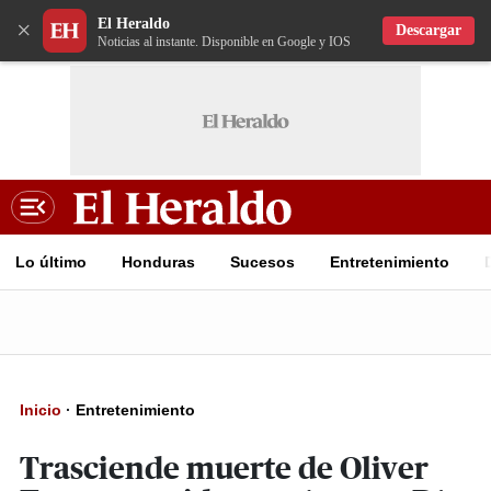
El Heraldo
×
Descargar
Noticias al instante. Disponible en Google y IOS
Lo último
Honduras
Sucesos
Entretenimiento
Inicio
·
Entretenimiento
Trasciende muerte de Oliver