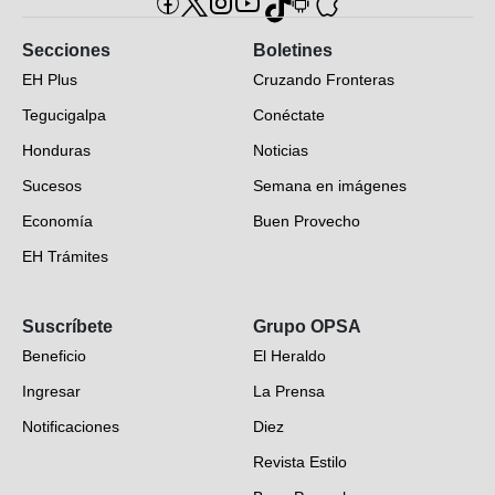
Secciones
Boletines
EH Plus
Cruzando Fronteras
Tegucigalpa
Conéctate
Honduras
Noticias
Sucesos
Semana en imágenes
Economía
Buen Provecho
EH Trámites
Opinión
Suscríbete
Grupo OPSA
EH Verifica
Beneficio
El Heraldo
Fotogalerías
Ingresar
La Prensa
Deportes
Notificaciones
Diez
Videos
Revista Estilo
Hondureños en el mundo