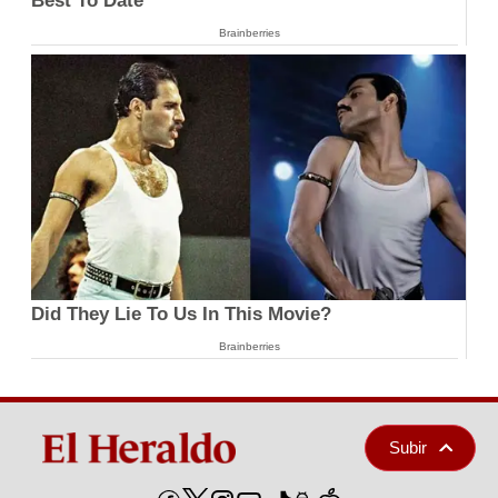
Best To Date
Brainberries
Did They Lie To Us In This Movie?
Brainberries
Subir