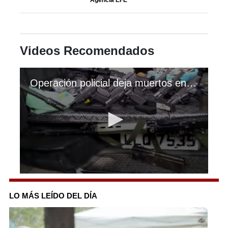
Videos Recomendados
Operación policial deja muertos en favelas de Rio de Janeiro
0
seconds
of
LO MÁS LEÍDO DEL DÍA
47
seconds