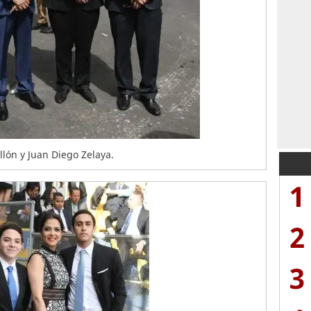
llón y Juan Diego Zelaya.
1
2
3