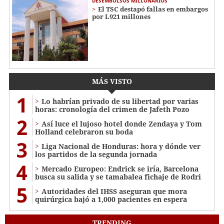
DESEMBOLSOS MILLONARIOS
El TSC destapó fallas en embargos
por L921 millones
MÁS VISTO
1
Lo habrían privado de su libertad por varias
horas: cronología del crimen de Jafeth Pozo
2
Así luce el lujoso hotel donde Zendaya y Tom
Holland celebraron su boda
3
Liga Nacional de Honduras: hora y dónde ver
los partidos de la segunda jornada
4
Mercado Europeo: Endrick se iría, Barcelona
busca su salida y se tamabalea fichaje de Rodri
5
Autoridades del IHSS aseguran que mora
quirúrgica bajó a 1,000 pacientes en espera
TRENDING