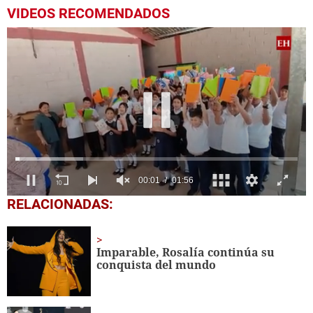
VIDEOS RECOMENDADOS
0
RELACIONADAS:
seconds
of
1
minute,
Imparable, Rosalía continúa su
56
conquista del mundo
seconds