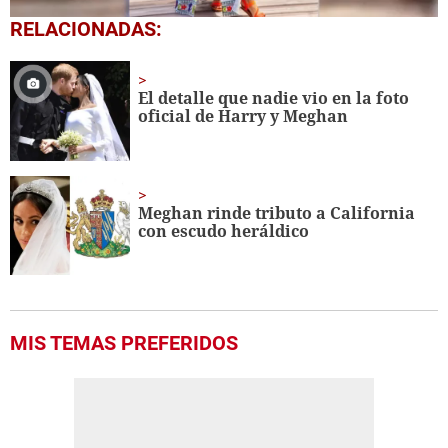
0
RELACIONADAS:
seconds
of
2
minutes,
El detalle que nadie vio en la foto
7
oficial de Harry y Meghan
seconds
Meghan rinde tributo a California
con escudo heráldico
MIS TEMAS PREFERIDOS