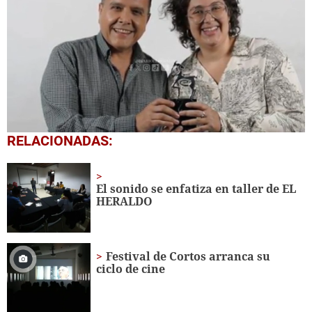
0
RELACIONADAS:
seconds
of
1
minute,
El sonido se enfatiza en taller de EL
54
HERALDO
seconds
Festival de Cortos arranca su
ciclo de cine