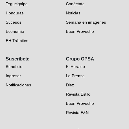
Tegucigalpa
Conéctate
Honduras
Noticias
Sucesos
Semana en imágenes
Economía
Buen Provecho
EH Trámites
Opinión
Suscríbete
Grupo OPSA
EH Verifica
Beneficio
El Heraldo
Fotogalerías
Ingresar
La Prensa
Deportes
Notificaciones
Diez
Videos
Revista Estilo
Hondureños en el mundo
Buen Provecho
Revista E&N
Suscripción