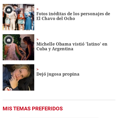
of
1
minute,
Fotos inéditas de los personajes de
56
El Chavo del Ocho
seconds
Michelle Obama vistió 'latino' en
Cuba y Argentina
Dejó jugosa propina
MIS TEMAS PREFERIDOS