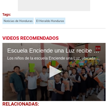
Tags:
Noticias de Honduras
El Heraldo Honduras
VIDEOS RECOMENDADOS
Escuela Enciende una Luz recibe cuadernos Quick, gracias a la Maratón del Saber
Los niños de la escuela Enciende una Luz, ubicada en la colonia Altos de Santa Rosa, al sur de Tegucigalpa, recibieron cuadernos Quick como parte de la Campaña Maratón del Saber.
0
RELACIONADAS:
seconds