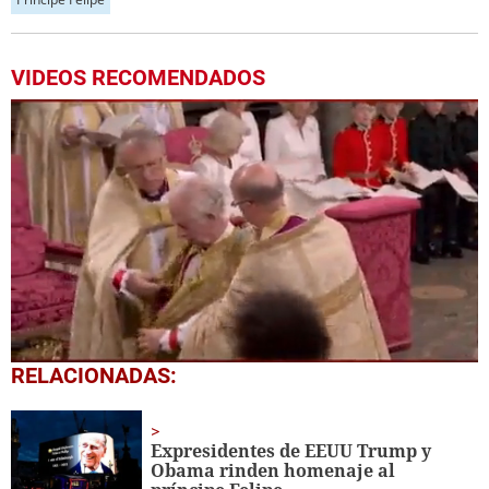
VIDEOS RECOMENDADOS
0
RELACIONADAS:
seconds
of
53
seconds
Expresidentes de EEUU Trump y
Obama rinden homenaje al