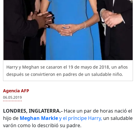
Harry y Meghan se casaron el 19 de mayo de 2018, un años
después se convirtieron en padres de un saludable niño.
Agencia AFP
06.05.2019
LONDRES, INGLATERRA.-
Hace un par de horas nació el
hijo de
Meghan Markle
y el príncipe Harry,
un saludable
varón como lo describió su padre.