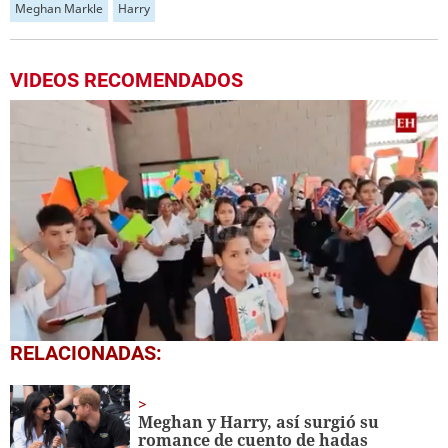
Meghan Markle
Harry
VIDEOS RECOMENDADOS
0
RELACIONADAS:
seconds
of
1
minute,
Meghan y Harry, así surgió su
56
romance de cuento de hadas
seconds