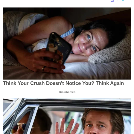
Think Your Crush Doesn't Notice You? Think Again
Brainberries