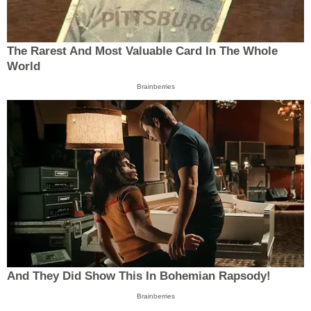
The Rarest And Most Valuable Card In The Whole
World
Brainberries
And They Did Show This In Bohemian Rapsody!
Brainberries