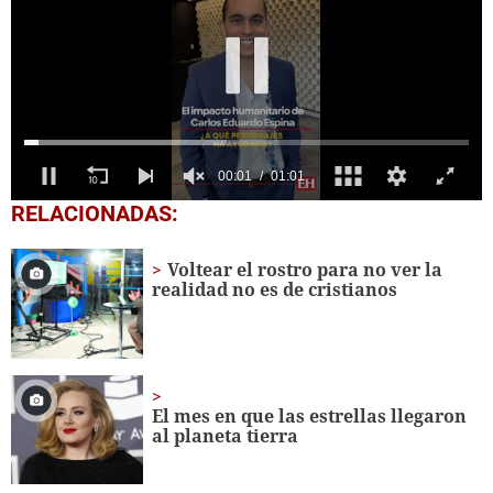
0
RELACIONADAS:
seconds
of
1
Voltear el rostro para no ver la
minute,
realidad no es de cristianos
1
second
El mes en que las estrellas llegaron
al planeta tierra