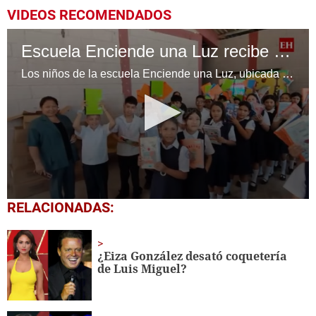
VIDEOS RECOMENDADOS
Escuela Enciende una Luz recibe cuadernos Quick, gracias a la Maratón del Saber
Los niños de la escuela Enciende una Luz, ubicada en la colonia Altos de Santa Rosa, al sur de Tegucigalpa, recibieron cuadernos Quick como parte de la Campaña Maratón del Saber.
0
RELACIONADAS:
seconds
of
1
minute,
¿Eiza González desató coquetería
56
de Luis Miguel?
seconds