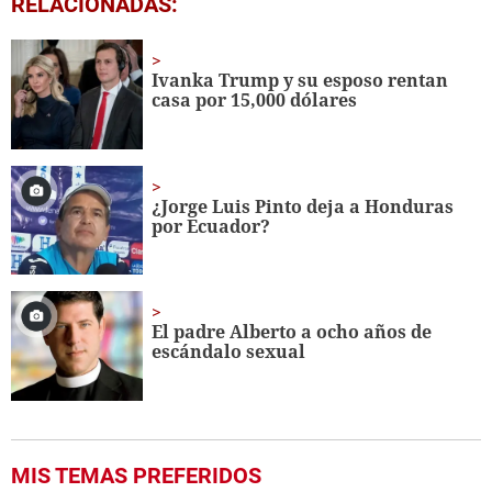
RELACIONADAS:
seconds
of
4
minutes,
Ivanka Trump y su esposo rentan
11
casa por 15,000 dólares
seconds
¿Jorge Luis Pinto deja a Honduras
por Ecuador?
El padre Alberto a ocho años de
escándalo sexual
MIS TEMAS PREFERIDOS