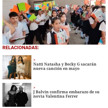
0
RELACIONADAS:
seconds
of
1
minute,
Natti Natasha y Becky G sacarán
56
nueva canción en mayo
seconds
J Balvin confirma embarazo de su
novia Valentina Ferrer