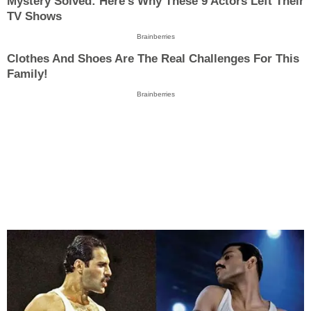
Mystery Solved: Here's Why These 9 Actors Left Their
TV Shows
Brainberries
Clothes And Shoes Are The Real Challenges For This
Family!
Brainberries