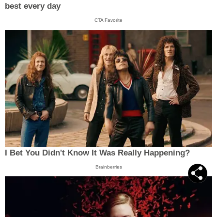
best every day
CTA Favorite
I Bet You Didn't Know It Was Really Happening?
Brainberries