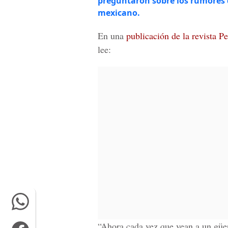
preguntaron sobre los rumores 
mexicano.
En una
publicación de la revista P
lee:
“Ahora cada vez que vean a un güer