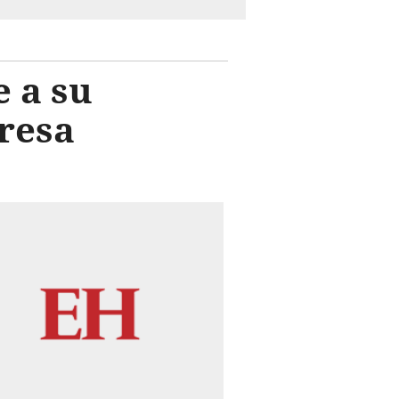
 a su
resa