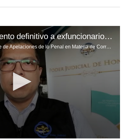
Revocan sobreseimiento definitivo a exfuncionarios de la UNA
Por unanimidad de votos, la Corte de Apelaciones de lo Penal en Materia de Corrupción dictaminó revocar el sobreseimiento definitivo a 19 exfuncionarios de la Universidad Nacional de Agricultura (UNA), acusados del desvío de recursos.