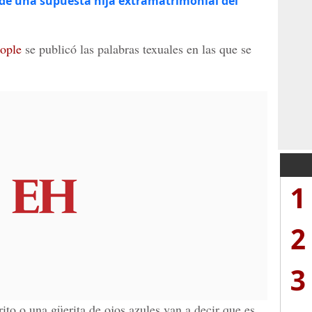
de una supuesta hija extramatrimonial del
eople
se publicó las palabras texuales en las que se
1
2
3
ito o una güerita de ojos azules van a decir que es