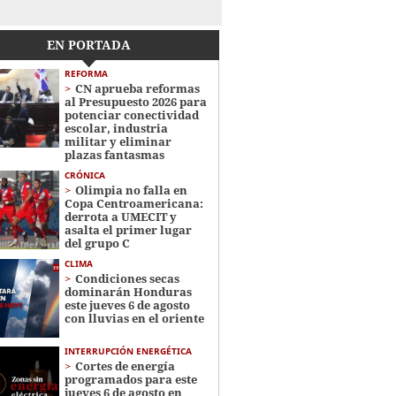
EN PORTADA
REFORMA
CN aprueba reformas
al Presupuesto 2026 para
potenciar conectividad
escolar, industria
militar y eliminar
plazas fantasmas
CRÓNICA
Olimpia no falla en
Copa Centroamericana:
derrota a UMECIT y
asalta el primer lugar
del grupo C
CLIMA
Condiciones secas
dominarán Honduras
este jueves 6 de agosto
con lluvias en el oriente
INTERRUPCIÓN ENERGÉTICA
Cortes de energía
programados para este
jueves 6 de agosto en