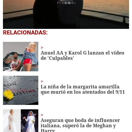
0
RELACIONADAS:
seconds
of
1
minute,
Anuel AA y Karol G lanzan el vídeo
38
de 'Culpables'
seconds
La niña de la margarita amarilla
que murió en los atentados del 9/11
Aseguran que boda de influencer
italiana, superó la de Meghan y
Harry