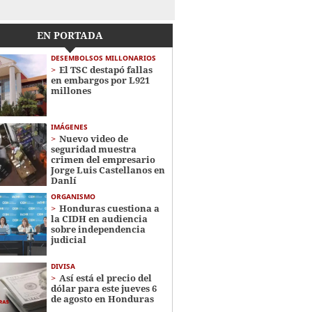
EN PORTADA
DESEMBOLSOS MILLONARIOS
El TSC destapó fallas
en embargos por L921
millones
IMÁGENES
Nuevo video de
seguridad muestra
crimen del empresario
Jorge Luis Castellanos en
Danlí
ORGANISMO
Honduras cuestiona a
la CIDH en audiencia
sobre independencia
judicial
DIVISA
Así está el precio del
dólar para este jueves 6
de agosto en Honduras