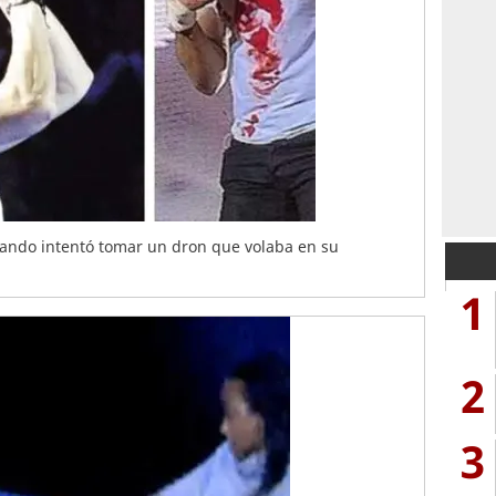
uando intentó tomar un dron que volaba en su
1
2
3