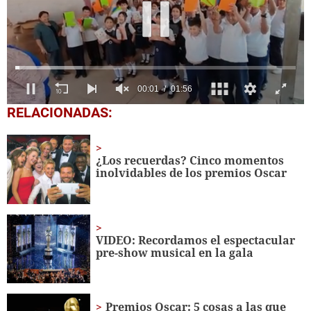
0
RELACIONADAS:
seconds
of
1
minute,
¿Los recuerdas? Cinco momentos
56
inolvidables de los premios Oscar
seconds
VIDEO: Recordamos el espectacular
pre-show musical en la gala
Premios Oscar: 5 cosas a las que