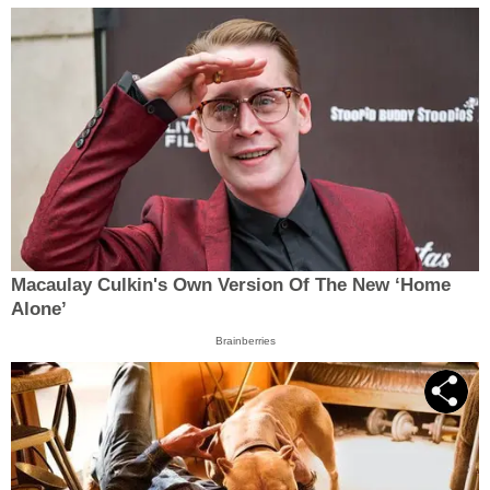
Macaulay Culkin's Own Version Of The New ‘Home
Alone’
Brainberries