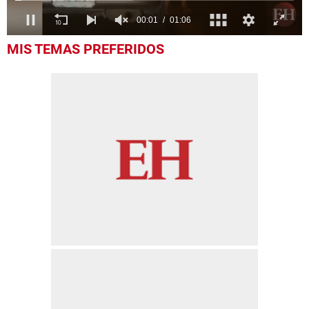
0
MIS TEMAS PREFERIDOS
of
1
minute,
6
seconds