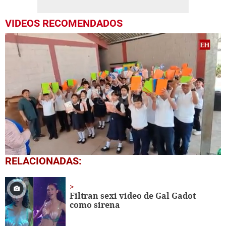
VIDEOS RECOMENDADOS
0
RELACIONADAS:
seconds
of
1
minute,
Filtran sexi video de Gal Gadot
56
como sirena
seconds