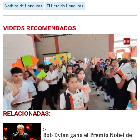
Noticias de Honduras
El Heraldo Honduras
VIDEOS RECOMENDADOS
0
RELACIONADAS:
of
1
minute,
56
Bob Dylan gana el Premio Nobel de
seconds