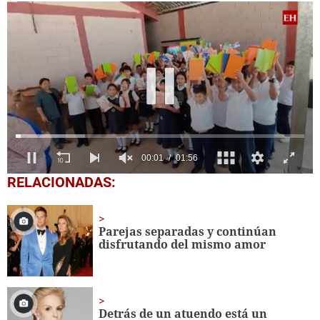
0
RELACIONADAS:
seconds
of
1
minute,
Parejas separadas y continúan
56
disfrutando del mismo amor
seconds
Detrás de un atuendo está un