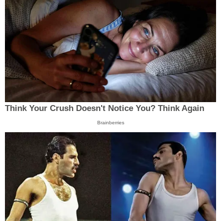
Think Your Crush Doesn't Notice You? Think Again
Brainberries