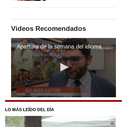
Videos Recomendados
Apertura de la semana del idioma fue todo un éxito
0
seconds
of
LO MÁS LEÍDO DEL DÍA
2
minutes,
44
seconds