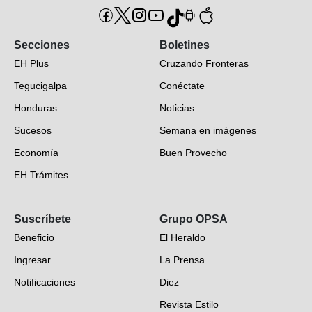
Secciones
Boletines
EH Plus
Cruzando Fronteras
Tegucigalpa
Conéctate
Honduras
Noticias
Sucesos
Semana en imágenes
Economía
Buen Provecho
EH Trámites
Opinión
Suscríbete
Grupo OPSA
EH Verifica
Beneficio
El Heraldo
Fotogalerías
Ingresar
La Prensa
Deportes
Notificaciones
Diez
Videos
Revista Estilo
Hondureños en el mundo