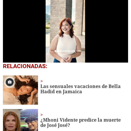
0
RELACIONADAS:
seconds
of
1
minute,
Las sensuales vacaciones de Bella
20
Hadid en Jamaica
seconds
¿Mhoni Vidente predice la muerte
de José José?