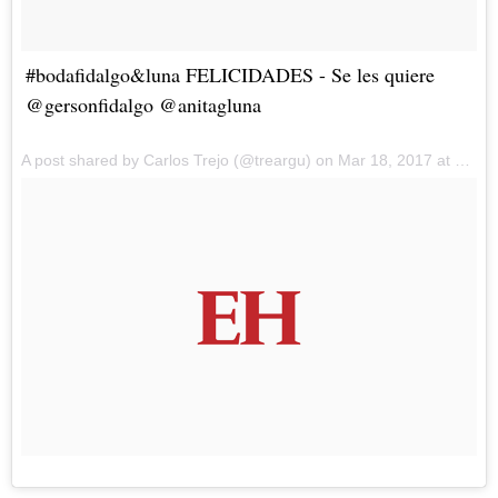
#bodafidalgo&luna FELICIDADES - Se les quiere
@gersonfidalgo @anitagluna
A post shared by Carlos Trejo (@treargu) on Mar 18, 2017 at 1:12pm PDT