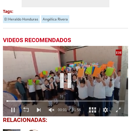
Tags:
El Heraldo Honduras
Angélica Rivera
VIDEOS RECOMENDADOS
0
RELACIONADAS:
seconds
of