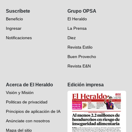
Opinión
Suscríbete
Grupo OPSA
EH Verifica
Beneficio
El Heraldo
Fotogalerías
Ingresar
La Prensa
Deportes
Notificaciones
Diez
Videos
Revista Estilo
Hondureños en el mundo
Buen Provecho
Revista E&N
Suscripción
Acerca de El Heraldo
Edición impresa
Visión y Misión
Politicas de privacidad
Principios de aplicación de IA
Anúnciate con nosotros
Mapa del sitio