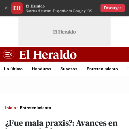
El Heraldo
×
Descargar
Noticias al instante. Disponible en Google y IOS
Lo último
Honduras
Sucesos
Entretenimiento
Inicio
·
Entretenimiento
¿Fue mala praxis?: Avances en