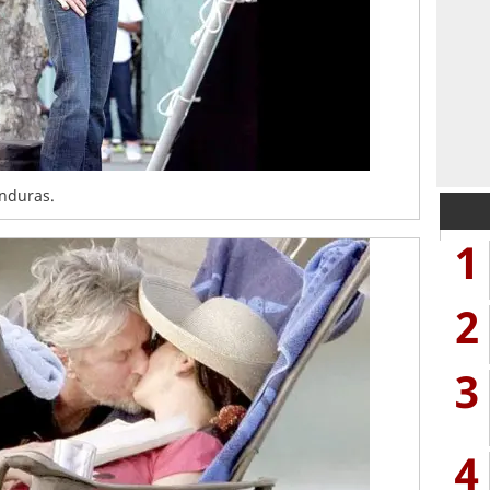
onduras.
1
2
3
4