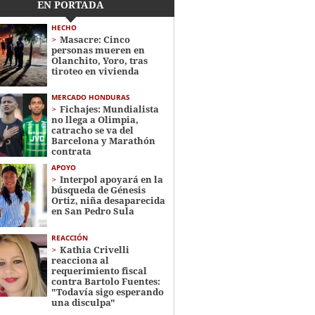
EN PORTADA
HECHO
Masacre: Cinco
personas mueren en
Olanchito, Yoro, tras
tiroteo en vivienda
MERCADO HONDURAS
Fichajes: Mundialista
no llega a Olimpia,
catracho se va del
Barcelona y Marathón
contrata
APOYO
Interpol apoyará en la
búsqueda de Génesis
Ortiz, niña desaparecida
en San Pedro Sula
REACCIÓN
Kathia Crivelli
reacciona al
requerimiento fiscal
contra Bartolo Fuentes:
"Todavía sigo esperando
una disculpa"