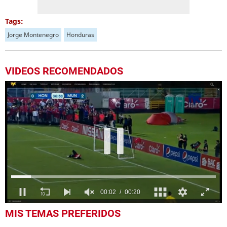
Tags:
Jorge Montenegro
Honduras
VIDEOS RECOMENDADOS
1
MIS TEMAS PREFERIDOS
second
of