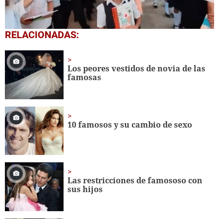
0
RELACIONADAS:
seconds
of
1
minute,
Los peores vestidos de novia de las
56
famosas
seconds
10 famosos y su cambio de sexo
Las restricciones de famososo con
sus hijos