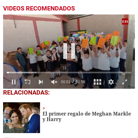
VIDEOS RECOMENDADOS
0
RELACIONADAS:
seconds
of
1
minute,
El primer regalo de Meghan Markle
56
y Harry
seconds