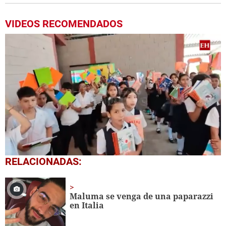
VIDEOS RECOMENDADOS
0
RELACIONADAS:
seconds
of
1
minute,
Maluma se venga de una paparazzi
56
en Italia
seconds