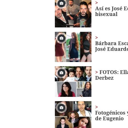
seconds
Volume
Así es José 
0%
bisexual
Bárbara Esca
José Eduard
FOTOS: Ell
Derbez
Fotogénicos y
de Eugenio